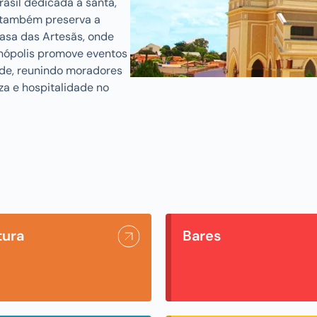
rasil dedicada à santa,
e também preserva a
Casa das Artesãs, onde
inópolis promove eventos
dade, reunindo moradores
eza e hospitalidade no
tura
Bares