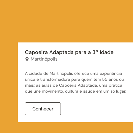
Capoeira Adaptada para a 3ª Idade
Martinópolis
A cidade de Martinópolis oferece uma experiência
única e transformadora para quem tem 55 anos ou
mais: as aulas de Capoeira Adaptada, uma prática
que une movimento, cultura e saúde em um só lugar.
Mais do que atividade física, a capoeira estimula a
Conhecer
mente, fortalece o corpo e promove a socialização,
sempre em um ambiente acolhedor e divertido.
As aulas são realizadas gratuitamente no Programa
Espaço Cidadão, Participe dessa experiência que