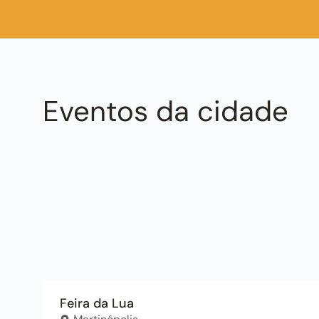
combina cultura brasileira, qualidade de vida e bem-
estar. Descubra o poder da capoeira e viva com mais
disposição e alegria!
Eventos da cidade
Feira da Lua