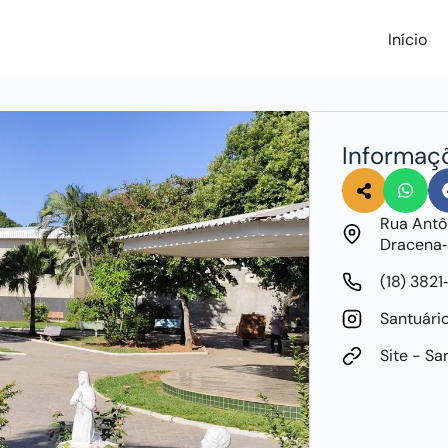
Início
Informaç
Rua Antôn
Dracena‐
(18) 3821
Santuári
Site - S