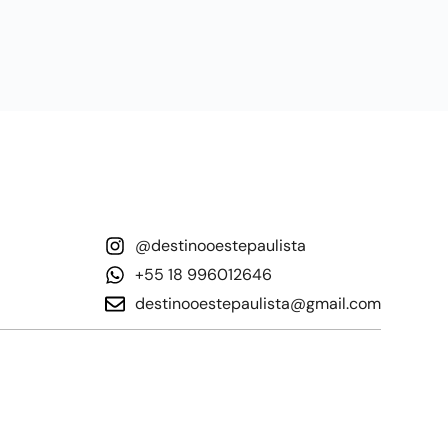
@destinooestepaulista
+55 18 996012646
destinooestepaulista@gmail.com