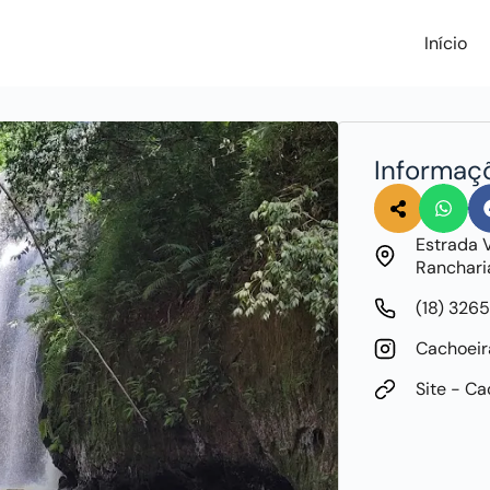
Início
Informaç
Estrada 
Ranchari
(18) 326
Cachoeir
Site - Ca