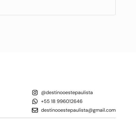
@destinooestepaulista
+55 18 996012646
destinooestepaulista@gmail.com