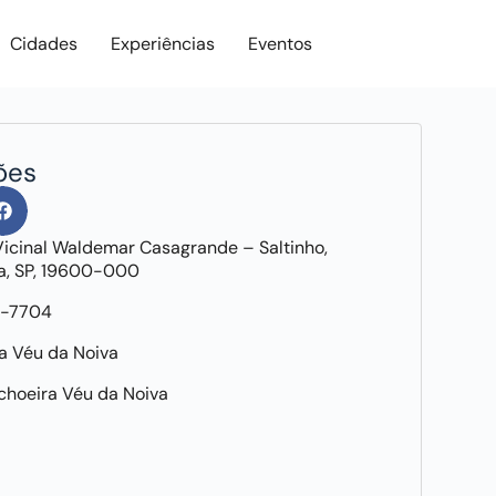
Cidades
Experiências
Eventos
ões
Vicinal Waldemar Casagrande – Saltinho,
a, SP, 19600-000
5-7704
a Véu da Noiva
choeira Véu da Noiva