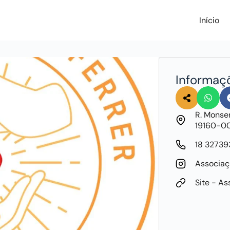
Início
Informaç
R. Monse
19160-0
18 3273
Associaç
Site - As