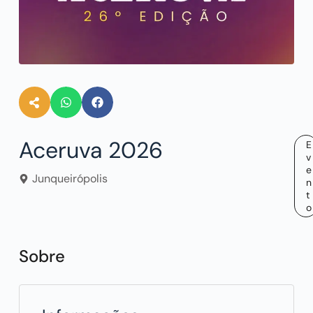
Aceruva 2026
E
v
e
Junqueirópolis
n
t
o
Sobre