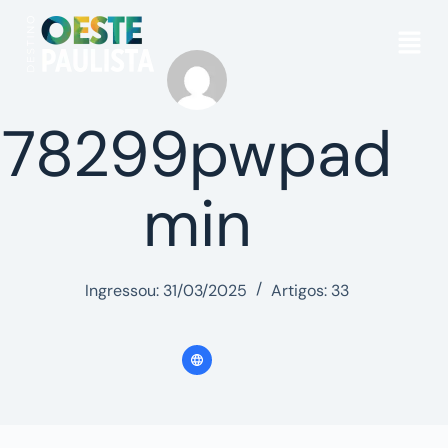
78299pwpad
min
Ingressou: 31/03/2025
Artigos: 33